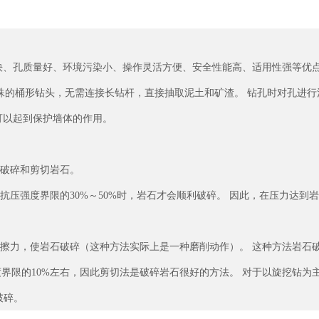
孔质量好、环境污染小、操作灵活方便、安全性能高、适用性强等优点。
 特殊的桶形钻头，无需连接长钻杆，直接抽取泥土和矿渣。 钻孔时对孔
可以起到保护墙体的作用。
破碎和剪切岩石。
强度界限的30%～50%时，岩石才会顺利破碎。 因此，在压力达到
力，使岩石破碎（这种方法实际上是一种磨削动作）。 这种方法岩石破
压强度界限的10%左右，因此剪切法是破碎岩石很好的方法。 对于以旋挖
破碎。