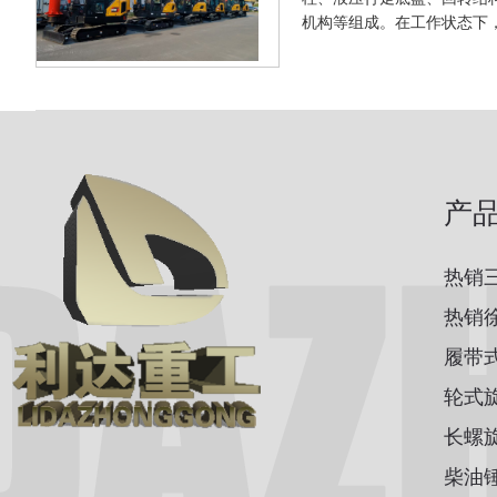
机构等组成。在工作状态下，
产
热销
热销
履带
轮式
长螺
柴油