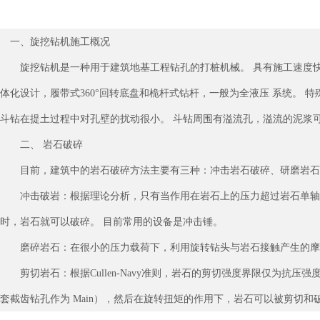
一、旋挖钻机施工概况
旋挖钻机是一种用于建筑地基工程钻孔的打桩机械。 具有施工速度快、
体化设计，履带式360°回转底盘和桅杆式钻杆，一般为全液压 系统。
斗钻在提土过程中对孔壁的扰动很小。 斗钻周围有溢流孔，溢流的泥浆
二、 岩石破碎
目前，建筑中的岩石破碎方法主要有三种：冲击岩石破碎、研磨岩石
冲击破岩：根据理论分析，只有当作用在岩石上的压力超过岩石单轴抗压
时，岩石就可以破碎。 目前常用的设备是冲击锤。
磨碎岩石：在很小的压力载荷下，利用旋转钻头与岩石接触产生的摩擦
剪切岩石：根据Cullen-Navy准则，岩石的剪切强度界限仅为抗
套截齿钻孔作为 Main），然后在旋转扭矩的作用下，岩石可以被剪切和