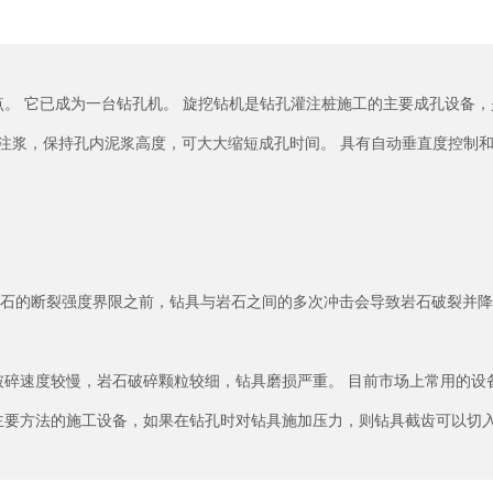
 它已成为一台钻孔机。 旋挖钻机是钻孔灌注桩施工的主要成孔设备，
进行注浆，保持孔内泥浆高度，可大大缩短成孔时间。 具有自动垂直度控制
岩石的断裂强度界限之前，钻具与岩石之间的多次冲击会导致岩石破裂并降
碎速度较慢，岩石破碎颗粒较细，钻具磨损严重。 目前市场上常用的设
钻为主要方法的施工设备，如果在钻孔时对钻具施加压力，则钻具截齿可以