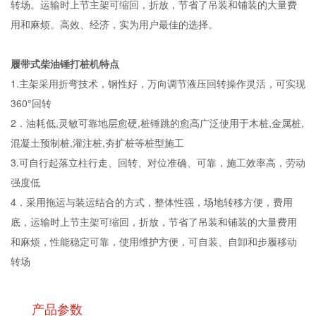
转场。运输时上节主架可缩回，折放，节省了吊装和铺装的大量费
用和麻烦。高效、经济，实为用户最佳的选择。
履带式柴油锤打桩机特点
1.主架采用折弯技术，钢性好，万向调节液压回转操作灵活，可实现
360°回转
2．油耗低,灵敏可靠地层愈硬,桩锤跳的愈高广泛使用于木桩,金属桩,
混凝土预制桩,灌注桩,夯扩桩等桩型施工
3.可自行起落立柱行走、回转、对位准确、可靠，施工效率高，劳动
强度低
4．采用拖运与装运结合的方式，整体性强，场地转移方便，费用
底，运输时上节主架可缩回，折放，节省了吊装和铺装的大量费用
和麻烦，性能稳定可靠，使用维护方便，可自装、自卸和步履移动
转场
产品参数