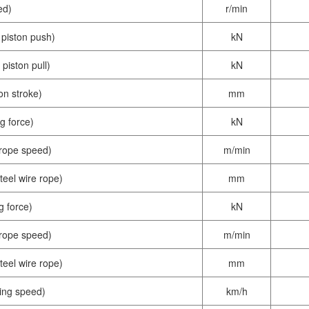
ed)
r/min
iston push)
kN
ston pull)
kN
n stroke)
mm
 force)
kN
ope speed)
m/min
el wire rope)
mm
force)
kN
ope speed)
m/min
el wire rope)
mm
ng speed)
km/h