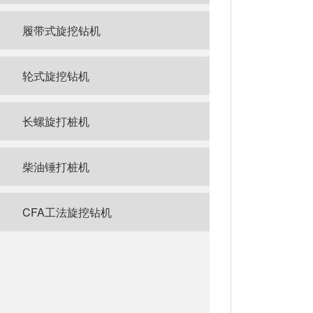
履带式旋挖钻机
轮式旋挖钻机
长螺旋打桩机
柴油锤打桩机
CFA工法旋挖钻机