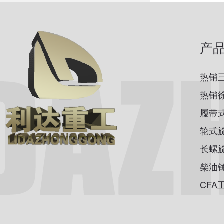
产
热销
热销
履带
轮式
长螺
柴油
CFA