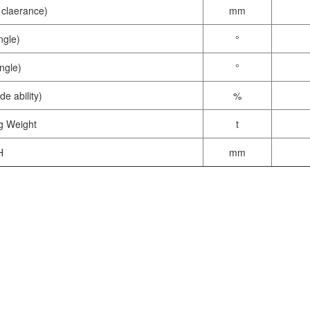
laerance)
mm
gle)
°
gle)
°
ability)
%
Weight
t
H
mm