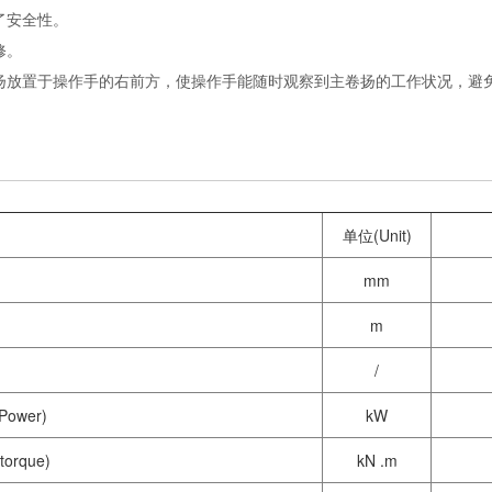
了安全性。
修。
卷扬放置于操作手的右前方，使操作手能随时观察到主卷扬的工作状况，避
单位(Unit)
mm
m
/
ower)
kW
orque)
kN .m