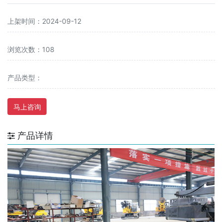
上架时间：2024-09-12
浏览次数：108
产品类型：
马上咨询
产品详情