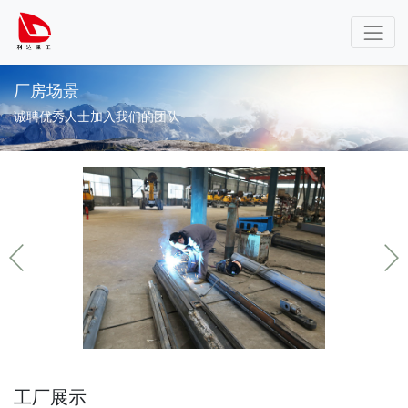
厂房场景
诚聘优秀人士加入我们的团队
工厂展示